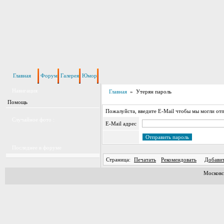
Главная
Форум
Галерея
Юмор
Навигация
Главная
» Утерян пароль
Помощь
Пожалуйста, введите E-Mail чтобы мы могли отп
Случайное фото :
E-Mail адрес
Последнее в форуме
Страница:
Печатать
Рекомендовать
Добавит
Московс