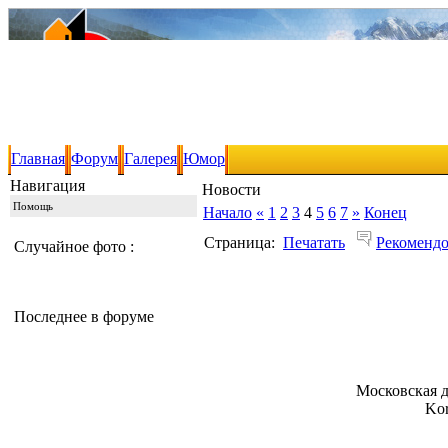
Главная
Форум
Галерея
Юмор
Навигация
Новости
Помощь
Начало
«
1
2
3
4
5
6
7
»
Конец
Страница:
Печатать
Рекомендо
Случайное фото :
Последнее в форуме
Московская 
Ko